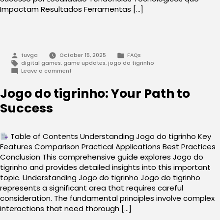
Impactam Resultados Ferramentas […]
Posted
Posted
tuvga
October 15, 2025
FAQs
by
in
Tags:
digital games
,
game updates
,
jogo do tigrinho
on
Leave a comment
Tigrinho
2025:
Jogo do tigrinho: Your Path to
Iniciante
vs
Success
Experiente,
Quem
Ganha
Mais?
Table of Contents Understanding Jogo do tigrinho Key
Features Comparison Practical Applications Best Practices
Conclusion This comprehensive guide explores Jogo do
tigrinho and provides detailed insights into this important
topic. Understanding Jogo do tigrinho Jogo do tigrinho
represents a significant area that requires careful
consideration. The fundamental principles involve complex
interactions that need thorough […]