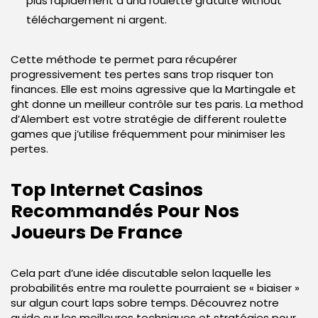
plus rapidement à una roulette gratuite without
téléchargement ni argent.
Cette méthode te permet para récupérer
progressivement tes pertes sans trop risquer ton
finances. Elle est moins agressive que la Martingale et
ght donne un meilleur contrôle sur tes paris. La method
d’Alembert est votre stratégie de different roulette
games que j’utilise fréquemment pour minimiser les
pertes.
Top Internet Casinos
Recommandés Pour Nos
Joueurs De France
Cela part d’une idée discutable selon laquelle les
probabilités entre ma roulette pourraient se « biais­er »
sur algun court laps sobre temps. Découvrez notre
guide sur les meilleures techniques et stratégies pour