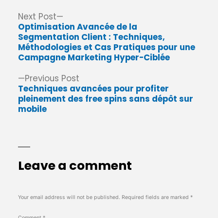
Post
Next
Next Post
post:
Optimisation Avancée de la
navigation
Segmentation Client : Techniques,
Méthodologies et Cas Pratiques pour une
Campagne Marketing Hyper-Ciblée
Previous
Previous Post
post:
Techniques avancées pour profiter
pleinement des free spins sans dépôt sur
mobile
Leave a comment
Your email address will not be published.
Required fields are marked
*
Comment
*