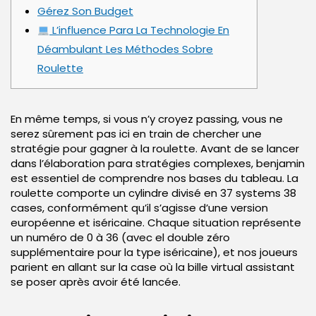
Gérez Son Budget
L’influence Para La Technologie En
Déambulant Les Méthodes Sobre
Roulette
En même temps, si vous n’y croyez passing, vous ne
serez sûrement pas ici en train de chercher une
stratégie pour gagner à la roulette. Avant de se lancer
dans l’élaboration para stratégies complexes, benjamin
est essentiel de comprendre nos bases du tableau. La
roulette comporte un cylindre divisé en 37 systems 38
cases, conformément qu’il s’agisse d’une version
européenne et iséricaine. Chaque situation représente
un numéro de 0 à 36 (avec el double zéro
supplémentaire pour la type iséricaine), et nos joueurs
parient en allant sur la case où la bille virtual assistant
se poser après avoir été lancée.