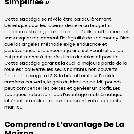
Simplifiée »
Cette stratégie se révèle être particulièrement
bénéfique pour les joueurs derrière un budget in
addition restreint, permettant de l’utiliser efficacement
sans risquer rapidement l’intégralité de son money. Bien
que los angeles méthode exige endurance et
persévérance, elle encourage une self-control de jeu
qui peut mener à des résultats durables et positifs.
Cette stratégie garantit la cual la majeure partie de la
roue est couverte, les seuls nombres non couverts
étant de a single à 12. Si la bille atterrit sur l’un kklk
numéros couverts, le gain du identico de 140 pounds
peut compenser les pertes et générer un profit. Les
tactiques ne battent pas l’avantage mathématique
inhérent au casino, mais structurent votre approche
man jeu.
Comprendre L’avantage De La
Maison