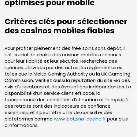
optimisés pour mobile
Critères clés pour sélectionner
des casinos mobiles fiables
Pour profiter pleinement des free spins sans dépôt, il
est crucial de choisir des casinos mobiles reconnus
pour leur fiabilité et leur sécurité. Recherchez des
licences délivrées par des autorités réglementaires
telles que la Malta Gaming Authority ou la UK Gambling
Commission. Vérifiez aussi la réputation du site via des
avis d’utilisateurs et des évaluations indépendantes. La
disponibilité d’un service client efficace, la
transparence des conditions d’utilisation et la rapidité
des retraits sont des indicateurs de confiance
essentiels, et il peut être utile de consulter des
plateformes comme
www.lootzino-casino.fr
pour plus
d’informations.