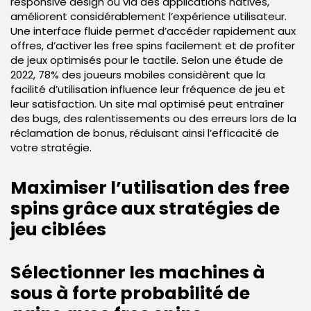
responsive design ou via des applications natives,
améliorent considérablement l’expérience utilisateur.
Une interface fluide permet d’accéder rapidement aux
offres, d’activer les free spins facilement et de profiter
de jeux optimisés pour le tactile. Selon une étude de
2022, 78% des joueurs mobiles considèrent que la
facilité d’utilisation influence leur fréquence de jeu et
leur satisfaction. Un site mal optimisé peut entraîner
des bugs, des ralentissements ou des erreurs lors de la
réclamation de bonus, réduisant ainsi l’efficacité de
votre stratégie.
Maximiser l’utilisation des free
spins grâce aux stratégies de
jeu ciblées
Sélectionner les machines à
sous à forte probabilité de