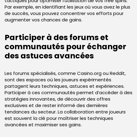
tactiques pour optimiser l’utilisation de vos free spins.
Par exemple, en identifiant les jeux où vous avez le plus
de succès, vous pouvez concentrer vos efforts pour
augmenter vos chances de gains.
Participer à des forums et
communautés pour échanger
des astuces avancées
Les forums spécialisés, comme Casino.org ou Reddit,
sont des espaces où les joueurs expérimentés
partagent leurs techniques, astuces et expériences.
Participer à ces communautés permet d’accéder à des
stratégies innovantes, de découvrir des offres
exclusives et de rester informé des dernières
tendances du secteur. La collaboration entre joueurs
est souvent la clé pour maîtriser les techniques
avancées et maximiser ses gains.