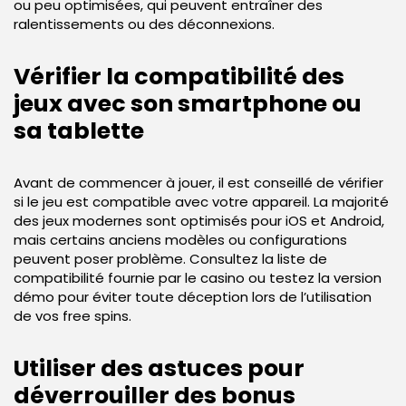
ou peu optimisées, qui peuvent entraîner des
ralentissements ou des déconnexions.
Vérifier la compatibilité des
jeux avec son smartphone ou
sa tablette
Avant de commencer à jouer, il est conseillé de vérifier
si le jeu est compatible avec votre appareil. La majorité
des jeux modernes sont optimisés pour iOS et Android,
mais certains anciens modèles ou configurations
peuvent poser problème. Consultez la liste de
compatibilité fournie par le casino ou testez la version
démo pour éviter toute déception lors de l’utilisation
de vos free spins.
Utiliser des astuces pour
déverrouiller des bonus