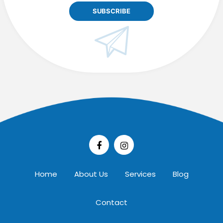
Home
About Us
Services
Blog
Contact