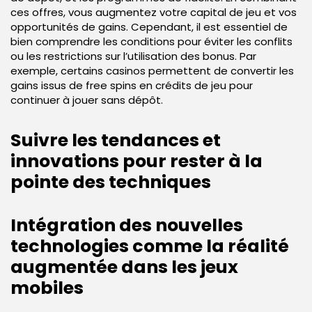
ces offres, vous augmentez votre capital de jeu et vos
opportunités de gains. Cependant, il est essentiel de
bien comprendre les conditions pour éviter les conflits
ou les restrictions sur l’utilisation des bonus. Par
exemple, certains casinos permettent de convertir les
gains issus de free spins en crédits de jeu pour
continuer à jouer sans dépôt.
Suivre les tendances et
innovations pour rester à la
pointe des techniques
Intégration des nouvelles
technologies comme la réalité
augmentée dans les jeux
mobiles