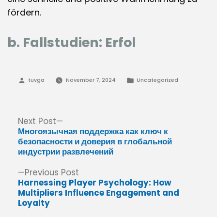
fördern.
b. Fallstudien: Erfol
Posted
Posted
tuvga
November 7, 2024
Uncategorized
by
in
Post
Next
Next Post
post:
Многоязычная поддержка как ключ к
navigation
безопасности и доверия в глобальной
индустрии развлечений
Previous
Previous Post
post:
Harnessing Player Psychology: How
Multipliers Influence Engagement and
Loyalty