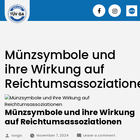
Skip
to
More
content
Münzsymbole und
ihre Wirkung auf
Reichtumsassoziation
Münzsymbole und ihre Wirkung
auf Reichtumsassoziationen
Posted
on
tuvga
November 7, 2024
Leave a comment
by
Münzsymbole