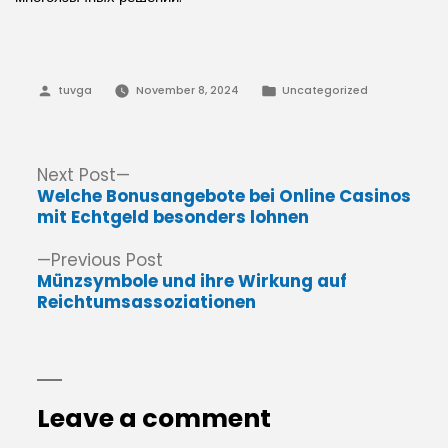
Posted
Posted
tuvga
November 8, 2024
Uncategorized
by
in
Post
Next
Next Post
post:
Welche Bonusangebote bei Online Casinos
navigation
mit Echtgeld besonders lohnen
Previous
Previous Post
post:
Münzsymbole und ihre Wirkung auf
Reichtumsassoziationen
Leave a comment