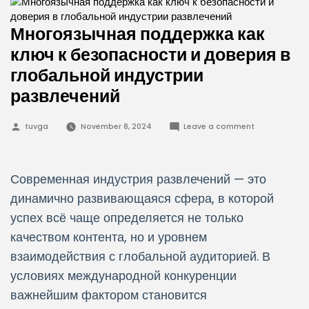
Многоязычная поддержка как
ключ к безопасности и доверия в
глобальной индустрии
развлечений
Posted
on
tuvga
November 8, 2024
Leave a comment
by
Многоязычная
поддержка
как
ключ
к
Современная индустрия развлечений — это
безопасности
и
динамично развивающаяся сфера, в которой
доверия
в
успех всё чаще определяется не только
глобальной
индустрии
качеством контента, но и уровнем
развлечений
взаимодействия с глобальной аудиторией. В
условиях международной конкуренции
важнейшим фактором становится