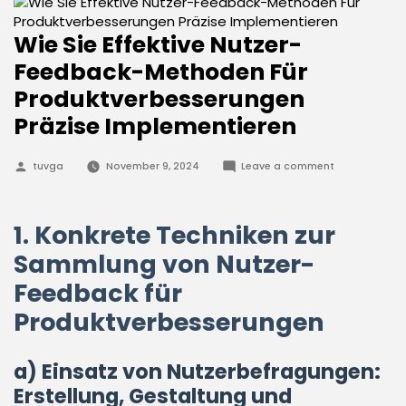
Wie Sie Effektive Nutzer-
Feedback-Methoden Für
Produktverbesserungen
Präzise Implementieren
Posted
on
tuvga
November 9, 2024
Leave a comment
by
Wie
Sie
Effektive
Nutzer-
1. Konkrete Techniken zur
Feedback-
Methoden
Für
Sammlung von Nutzer-
Produktverbe
Präzise
Feedback für
Implementier
Produktverbesserungen
a) Einsatz von Nutzerbefragungen:
Erstellung, Gestaltung und