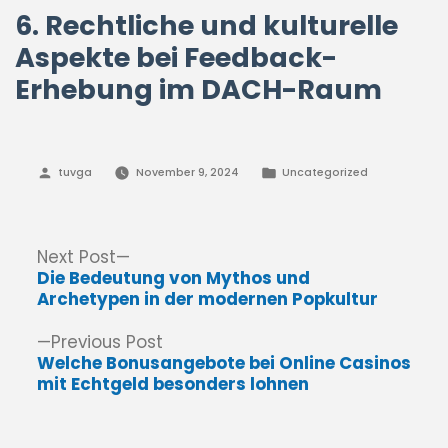
6. Rechtliche und kulturelle
Aspekte bei Feedback-
Erhebung im DACH-Raum
Posted
Posted
tuvga
November 9, 2024
Uncategorized
by
in
Post
Next
Next Post
post:
Die Bedeutung von Mythos und
navigation
Archetypen in der modernen Popkultur
Previous
Previous Post
post:
Welche Bonusangebote bei Online Casinos
mit Echtgeld besonders lohnen