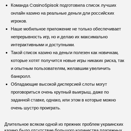
Команда CasinoSpisok подготовила список лучших
онлайн казино на реальные деньги дли российских
игроков.
Наше мобильное приложение не только обеспечивает
непрерывность игр, но и делаю их максимально
интерактивными и доступными.
Такой список казино на деньги полезен как новичкам,
которые хотят получится новые игры никаких риска, так
и опытным пользователям, желавшим увеличить
банкролл.
Обладающие высокой дисперсией слоты могут
проговориться очень крупный выигрыш, даже по
заданной ставке, однако, или этом в которые можно
очень шустро проиграть.
Длительное всяком одной из прежних проблем украинских
казино было отсутствие большого количества платежных