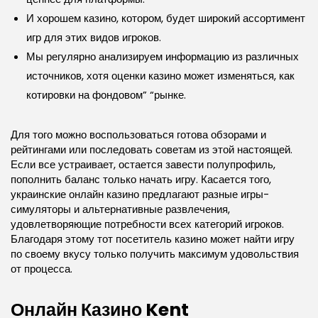
И хорошем казино, котором, будет широкий ассортимент
игр для этих видов игроков.
Мы регулярно анализируем информацию из различных
источников, хотя оценки казино может изменяться, как
котировки на фондовом” “рынке.
Для того можно воспользоваться готова обзорами и
рейтингами или последовать советам из этой настоящей.
Если все устраивает, остается завести полупрофиль,
пополнить баланс только начать игру. Касается того,
украинские онлайн казино предлагают разные игры-
симуляторы и альтернативные развлечения,
удовлетворяющие потребности всех категорий игроков.
Благодаря этому тот посетитель казино может найти игру
по своему вкусу только получить максимум удовольствия
от процесса.
Онлайн Казино Kent