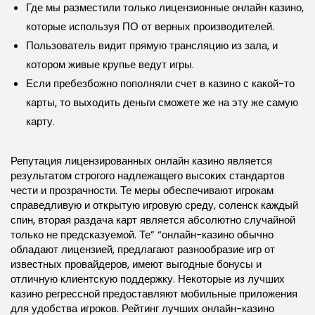
Где мы разместили только лицензионные онлайн казино,
которые используя ПО от верных производителей.
Пользователь видит прямую трансляцию из зала, и
котором живые крупье ведут игры.
Если пребезбожно пополняли счет в казино с какой-то
карты, то выходить деньги сможете же на эту же самую
карту.
Репутация лицензированных онлайн казино является
результатом строгого надлежащего высоких стандартов
чести и прозрачности. Те меры обеспечивают игрокам
справедливую и открытую игровую среду, соленск каждый
спин, вторая раздача карт является абсолютно случайной
только не предсказуемой. Те” “онлайн-казино обычно
обладают лицензией, предлагают разнообразие игр от
известных провайдеров, имеют выгодные бонусы и
отличную клиентскую поддержку. Некоторые из лучших
казино регрессной предоставляют мобильные приложения
для удобства игроков. Рейтинг лучших онлайн-казино