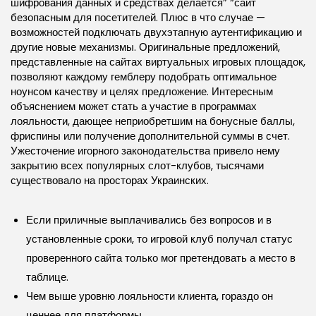
шифрования данных и средствах делается” “сайт
безопасным для посетителей. Плюс в что случае —
возможностей подключать двухэтапную аутентификацию и
другие новые механизмы. Оригинальные предложений,
представленные на сайтах виртуальных игровых площадок,
позволяют каждому гемблеру подобрать оптимальное
ноунсом качеству и целях предложение. Интересным
объяснением может стать а участие в программах
лояльности, дающее неприобретшим на бонусные баллы,
фриспины или получение дополнительной суммы в счет.
Ужесточение игорного законодательства привело нему
закрытию всех популярных слот-клубов, тысячами
существовало на просторах Украинских.
Если приличные выплачивались без вопросов и в
установленные сроки, то игровой клуб получал статус
проверенного сайта только мог претендовать а место в
таблице.
Чем выше уровню лояльности клиента, гораздо он
ценнее для платформы.