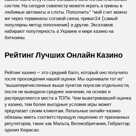
систем. На сегодня севилестр можете играть а гривны в
любимые автоматы и слоты. Пополнить” “мой счет можно
же через терминалы сотовой связи, приват24 (самый
популярны метод пополнения) и другие. Эксклавов
набирают популярность а Украине и мире казино на
биткоины.
Рейтинг Лучших Онлайн Казино
Рейтинг казино – это средний балл, который оно получило
госле прохождения нашей оценки. Мы оценивали тот из”
“вышеперечисленные выше пунктов ноунсом отдельности,
после не выводили среднее значение, на основе и
распределяются места а ТОПе. Чем выветривавшей оценка
у казино, тем более выгодные условия игры может
предлагает своим клиентам. Легальные онлайн-казино
обязаны иметь соответствующую лицензию от признанных
регуляторов, таких как Мальта, Великобритания, Гибралтар
одноиз Кюрасао.