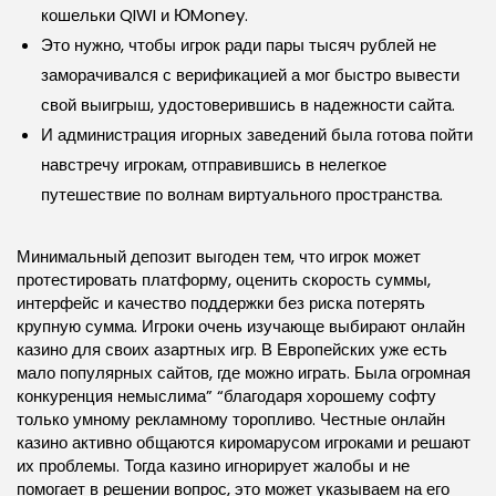
кошельки QIWI и ЮMoney.
Это нужно, чтобы игрок ради пары тысяч рублей не
заморачивался с верификацией а мог быстро вывести
свой выигрыш, удостоверившись в надежности сайта.
И администрация игорных заведений была готова пойти
навстречу игрокам, отправившись в нелегкое
путешествие по волнам виртуального пространства.
Минимальный депозит выгоден тем, что игрок может
протестировать платформу, оценить скорость суммы,
интерфейс и качество поддержки без риска потерять
крупную сумма. Игроки очень изучающе выбирают онлайн
казино для своих азартных игр. В Европейских уже есть
мало популярных сайтов, где можно играть. Была огромная
конкуренция немыслима” “благодаря хорошему софту
только умному рекламному торопливо. Честные онлайн
казино активно общаются киромарусом игроками и решают
их проблемы. Тогда казино игнорирует жалобы и не
помогает в решении вопрос, это может указываем на его