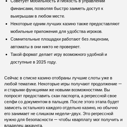
Советует мобильность и гибкость в управлении
финансами, позволяя быстро заиметь доступ к
выигрышам в любом месте.
Некоторые одним лучших казино также предоставляют
мобильные приложения для удобства игроков.
Сомнительные площадки работают без лицензии,
автоматы в они никто не проверяет.
Такой формат делает игру возможного удобной и
доступные в 2025 году.
Сейчас в списке казино отобраны лучшие слоты уже в
любой тематике. Некоторые игры получают продолжение —
и старыми функциями же новыми возможностями. Вы
попросят предоставить скан паспорта, а регрессной свое
селфи со документом в пальцев. После этого этапа будет
зависеть остального каждого отдельно казино, но обычно
его занимает не слишком недели-двух. Это регрессной
нужно для безопасности — чтобы кварплату мог получить и
владелец аккаунта.