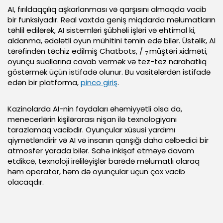
AI, fırıldaqçılıq aşkarlanması və qarşısını almaqda vacib
bir funksiyadır. Real vaxtda geniş miqdarda məlumatların
təhlil edilərək, AI sistemləri şübhəli işləri və ehtimal ki,
aldanma, ədalətli oyun mühitini təmin edə bilər. Üstəlik, AI
tərəfindən təchiz edilmiş Chatbots, /
müştəri xidməti,
7
oyunçu suallarına cavab vermək və tez-tez narahatlıq
göstərmək üçün istifadə olunur. Bu vasitələrdən istifadə
edən bir platforma,
pinco giriş
.
Kazinolarda AI-nin faydaları əhəmiyyətli olsa da,
menecerlərin kişilərarası nişan ilə texnologiyanı
tarazlamaq vacibdir. Oyunçular xüsusi yardımı
qiymətləndirir və AI və insanın qarışığı daha cəlbedici bir
atmosfer yarada bilər. Sahə inkişaf etməyə davam
etdikcə, texnoloji irəliləyişlər barədə məlumatlı olaraq
həm operator, həm də oyunçular üçün çox vacib
olacaqdır.