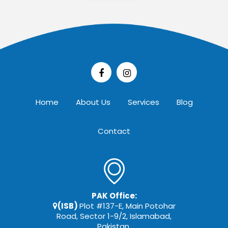
Home
About Us
Services
Blog
Contact
PAK Office:
(ISB)
Plot #137-E, Main Potohar
Road, Sector 1-9/2, Islamabad,
Pakistan.