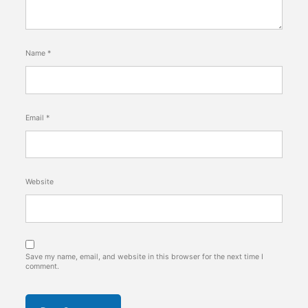
Name
*
Email
*
Website
Save my name, email, and website in this browser for the next time I
comment.