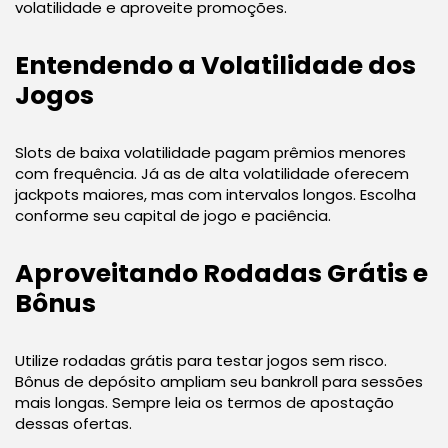
volatilidade e aproveite promoções.
Entendendo a Volatilidade dos
Jogos
Slots de baixa volatilidade pagam prêmios menores
com frequência. Já as de alta volatilidade oferecem
jackpots maiores, mas com intervalos longos. Escolha
conforme seu capital de jogo e paciência.
Aproveitando Rodadas Grátis e
Bônus
Utilize rodadas grátis para testar jogos sem risco.
Bônus de depósito ampliam seu bankroll para sessões
mais longas. Sempre leia os termos de apostação
dessas ofertas.