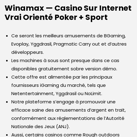
Winamax — Casino Sur Internet
Vrai Orienté Poker + Sport
Ce seront les meilleurs amusements de BGaming,
Evoplay, Yggdrasil, Pragmatic Carry out et d’autres
développeurs.
Les machines à sous sont presque dans ce cas
disponibles gratuitement sobre version démo.
Cette offre est alimentée par les principaux
fournisseurs iGaming du marché, tels que
Netentertainment, Yggdrasil ou NoLimit.
Notre plateforme s’engage à promouvoir une
efficace saine des amusements d’argent en trait,
conformément aux réglementations de l’Autorité
Nationale des Jeux (ANJ).
Aussi, certains casinos comme Rough outdoors