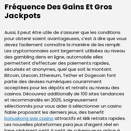
Fréquence Des Gains Et Gros
Jackpots
Aussi, il peut être utile de s’assurer que les conditions
pour obtenir soient avantageuses, c’est à dire que vous
devez facilement connaître la manière de les remplir.
Les cryptomonnaies sont largement utilisées au niveau
des gambling dens en ligne, automobile elles
permettent d’effectuer des paiements rapides,
sécurisés et anonymes, quel que soit le montant.
Bitcoin, Litecoin, Ethereum, Tether et Dogecoin font
partie des devises numériques couramment
acceptées pour les dépôts et retraits au niveau des
casinos. Découvrez additionally de 100 sites tendances
et recommandés en 2025, soigneusement
sélectionnés pour vous aider à sélectionner un casino
fiable proposant les derniers jeux, des benefit
bonuskong avis casino
attractifs et kklk retraits rapides.
Les nouvelles plateformes para jeux d’argent réel en
ligne séduisent petit à petit de cyberjoueurs grâce à