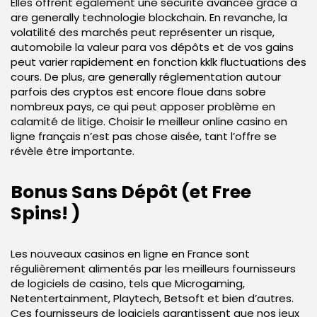
Elles offrent également une sécurité avancée grâce à
are generally technologie blockchain. En revanche, la
volatilité des marchés peut représenter un risque,
automobile la valeur para vos dépôts et de vos gains
peut varier rapidement en fonction kklk fluctuations des
cours. De plus, are generally réglementation autour
parfois des cryptos est encore floue dans sobre
nombreux pays, ce qui peut apposer problème en
calamité de litige. Choisir le meilleur online casino en
ligne français n’est pas chose aisée, tant l’offre se
révèle être importante.
Bonus Sans Dépôt (et Free
Spins! )
Les nouveaux casinos en ligne en France sont
régulièrement alimentés par les meilleurs fournisseurs
de logiciels de casino, tels que Microgaming,
Netentertainment, Playtech, Betsoft et bien d’autres.
Ces fournisseurs de logiciels garantissent que nos jeux