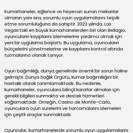
Oyun
Uygulamaları
Kumarhaneler, eğlence ve heyecan sunan mekanlar
olmanın yanı sıra, sorumlu oyun uygulamalarını teşvik
etme sorumluluğuna da sahiptir. 2023 yılında, Las
Vegas’taki en büyük kumarhanelerden biri olan Bellagio,
oyuncuların kayıplarını izlemelerine yardımcı olmak için
yeni bir uygulama başlattı. Bu uygulama, oyuncuların
bütçelerini yönetmelerine ve kayıplarını kontrol altında
tutmalarına olanak tanıyor.
Oyun bağımlılığı, dünya genelinde önemli bir sorun haline
gelmiştir. Dünya Sağlık Örgütü, kumar bağımlılığını bir
hastalık olarak tanımlamaktadır. Bu nedenle,
kumarhaneler, oyunculara bilinçli kararlar almaları için
gerekli bilgileri sunmakta ve destek hizmetleri
sağlamaktadır. Örneğin, Casino de Monte-Carlo,
oyunculara oyun sürelerini ve harcamalarını izlemeleri
için çeşitli araçlar sunmaktadır.
Oyuncular, kumarhanelerde sorumlu oyun uygulamalarını