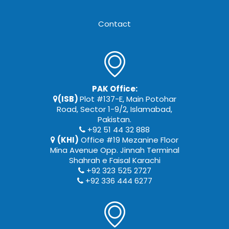
Contact
PAK Office:
(ISB)
Plot #137-E, Main Potohar
Road, Sector 1-9/2, Islamabad,
Pakistan.
+92 51 44 32 888
(KHI)
Office #19 Mezanine Floor
Mina Avenue Opp. Jinnah Terminal
Shahrah e Faisal Karachi
+92 323 525 2727
+92 336 444 6277