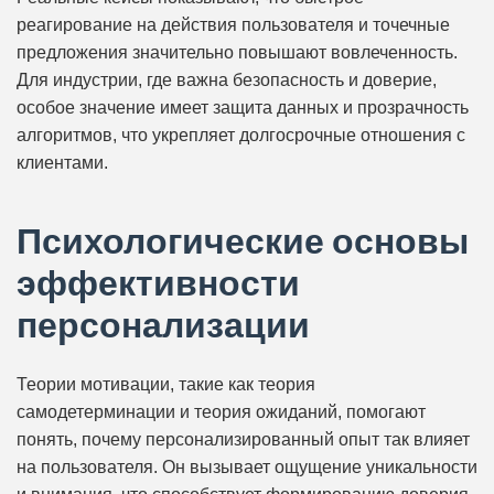
реагирование на действия пользователя и точечные
предложения значительно повышают вовлеченность.
Для индустрии, где важна безопасность и доверие,
особое значение имеет защита данных и прозрачность
алгоритмов, что укрепляет долгосрочные отношения с
клиентами.
Психологические основы
эффективности
персонализации
Теории мотивации, такие как теория
самодетерминации и теория ожиданий, помогают
понять, почему персонализированный опыт так влияет
на пользователя. Он вызывает ощущение уникальности