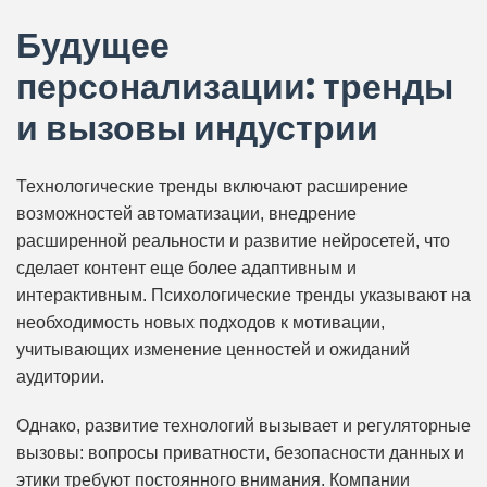
Будущее
персонализации: тренды
и вызовы индустрии
Технологические тренды включают расширение
возможностей автоматизации, внедрение
расширенной реальности и развитие нейросетей, что
сделает контент еще более адаптивным и
интерактивным. Психологические тренды указывают на
необходимость новых подходов к мотивации,
учитывающих изменение ценностей и ожиданий
аудитории.
Однако, развитие технологий вызывает и регуляторные
вызовы: вопросы приватности, безопасности данных и
этики требуют постоянного внимания. Компании