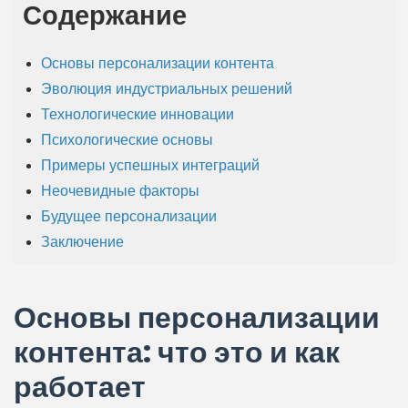
Содержание
Основы персонализации контента
Эволюция индустриальных решений
Технологические инновации
Психологические основы
Примеры успешных интеграций
Неочевидные факторы
Будущее персонализации
Заключение
Основы персонализации
контента: что это и как
работает