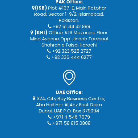
PAK Office:
(ISB)
Plot #137-E, Main Potohar
Road, Sector 1-9/2, Islamabad,
Pakistan.
+92 51 44 32 888
(KHI)
Office #19 Mezanine Floor
Mina Avenue Opp. Jinnah Terminal
Shahrah e Faisal Karachi
+92 323 525 2727
+92 336 444 6277
UAE Office:
324, City Bay Business Centre,
Abu Hail Hor Al Anz East Deira
Dubai, UAE P.O. Box 379094
+971 4 546 7979
+971 58 815 0808