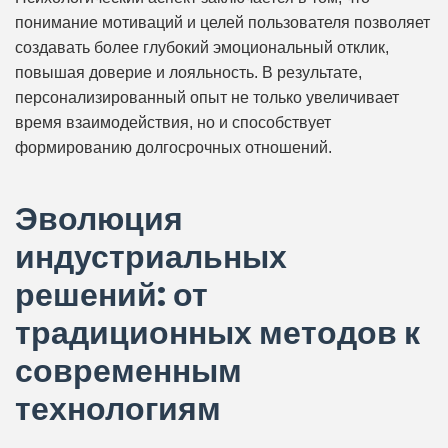
понимание мотиваций и целей пользователя позволяет
создавать более глубокий эмоциональный отклик,
повышая доверие и лояльность. В результате,
персонализированный опыт не только увеличивает
время взаимодействия, но и способствует
формированию долгосрочных отношений.
Эволюция
индустриальных
решений: от
традиционных методов к
современным
технологиям