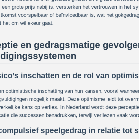
at een grote prijs nabij is, versterken het vertrouwen in het
itkomst voorspelbaar of beïnvloedbaar is, wat het gokgedrag
t het om willekeur gaat.
eptie en gedragsmatige gevolge
ldigingssystemen
sico’s inschatten en de rol van optimi
n optimistische inschatting van hun kansen, vooral wanneer
vuldigingen mogelijk maakt. Deze optimisme leidt tot over
rkelijke kans op verlies. In Nederland wordt deze perceptie
tie die successen benadrukken, terwijl verliezen vaak wor
compulsief speelgedrag in relatie tot