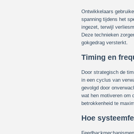
Ontwikkelaars gebruike
spanning tijdens het spe
ingezet, terwijl verli
Deze technieken zorgen
gokgedrag versterkt.
Timing en freq
Door strategisch de tim
in een cyclus van verwa
gevolgd door onverwacht
wat hen motiveren om d
betrokkenheid te maxim
Hoe systeemfee
Feedbackmechanismen zo