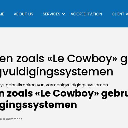
ME
ABOUT US
SERVICES
ACCREDITATION
CLIENT 
en zoals «Le Cowboy»
gvuldigingssystemen
n zoals «Le Cowboy» geb
igingssystemen
on
ve a comment
Hoe
kansspelen