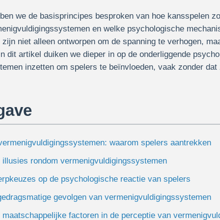
zoals
«Le
hebben we de basisprincipes besproken van hoe kansspelen 
Cowboy»
gebruikmaken
enigvuldigingssystemen en welke psychologische mechanism
van
vermenigvuldigingssystemen
zijn niet alleen ontworpen om de spanning te verhogen, ma
In dit artikel duiken we dieper in op de onderliggende psycho
temen inzetten om spelers te beïnvloeden, vaak zonder dat 
gave
vermenigvuldigingssystemen: waarom spelers aantrekken
n illusies rondom vermenigvuldigingssystemen
erpkeuzes op de psychologische reactie van spelers
 gedragsmatige gevolgen van vermenigvuldigingssystemen
n maatschappelijke factoren in de perceptie van vermenigvu