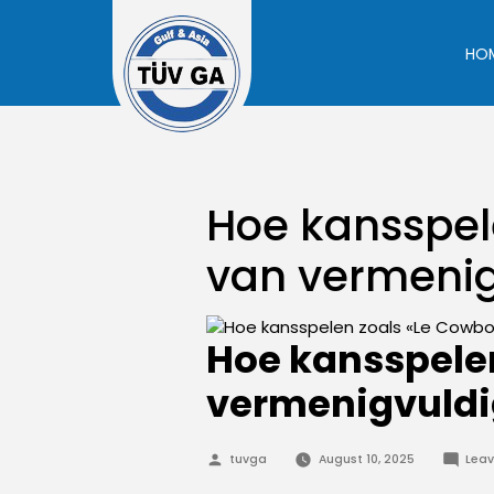
Skip
to
HO
content
Hoe kansspel
van vermeni
Hoe kansspele
vermenigvuld
Posted
tuvga
August 10, 2025
Lea
by