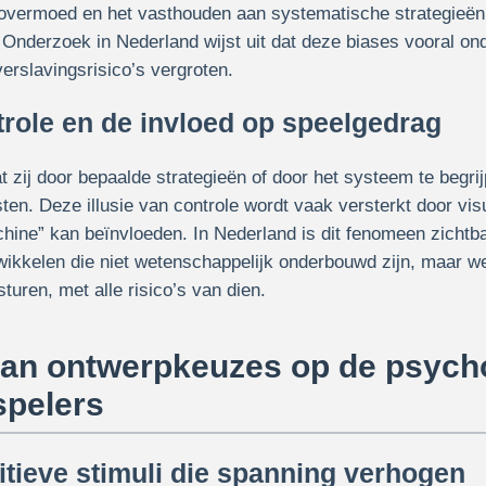
 overmoed en het vasthouden aan systematische strategieën di
 Onderzoek in Nederland wijst uit dat deze biases vooral on
erslavingsrisico’s vergroten.
ntrole en de invloed op speelgedrag
t zij door bepaalde strategieën of door het systeem te begri
en. Deze illusie van controle wordt vaak versterkt door vis
hine” kan beïnvloeden. In Nederland is dit fenomeen zichtb
wikkelen die niet wetenschappelijk onderbouwd zijn, maar w
turen, met alle risico’s van dien.
van ontwerpkeuzes op de psych
spelers
itieve stimuli die spanning verhogen