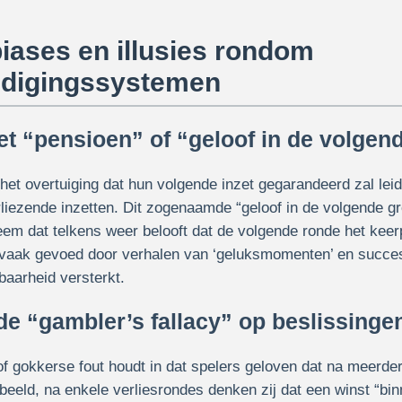
iases en illusies rondom
ldigingssystemen
het “pensioen” of “geloof in de volgen
het overtuiging dat hun volgende inzet gegarandeerd zal leid
liezende inzetten. Dit zogenaamde “geloof in de volgende gr
eem dat telkens weer belooft dat de volgende ronde het keer
 vaak gevoed door verhalen van ‘geluksmomenten’ en succe
lbaarheid versterkt.
 de “gambler’s fallacy” op beslissinge
of gokkerse fout houdt in dat spelers geloven dat na meerde
beeld, na enkele verliesrondes denken zij dat een winst “b