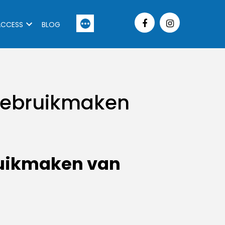
More
ACCESS
BLOG
 gebruikmaken
ruikmaken van