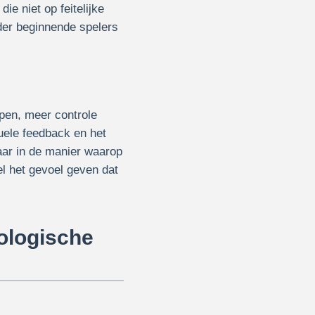
e niet op feitelijke
der beginnende spelers
jpen, meer controle
uele feedback en het
aar in de manier waarop
el het gevoel geven dat
ologische