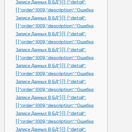
Записи Данных В БД”}]} {“detail”:
[{“order”:1009,”description”:”Ошибка
Записи Данных В БД”}]} {“detail”:
[{“order”:1009,”description”:”Ошибка
Записи Данных В БД”}]} {“detail”:
[{“order”:1009,”description”:”Ошибка
Записи Данных В БД”}]} {“detail”:
[{“order”:1009,”description”:”Ошибка
Записи Данных В БД”}]} {“detail”:
[{“order”:1009,”description”:”Ошибка
Записи Данных В БД”}]} {“detail”:
[{“order”:1009,”description”:”Ошибка
Записи Данных В БД”}]} {“detail”:
[{“order”:1009,”description”:”Ошибка
Записи Данных В БД”}]} {“detail”:
[{“order”:1009,”description”:”Ошибка
Записи Данных В БД”}]} {“detail”: