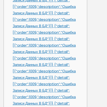
Записи Данных В БД”}]} {“detail”:
[{“order”:1009,”description”:”Ошибка
Записи Данных В БД”}]} {“detail”:
[{“order”:1009,”description”:”Ошибка
Записи Данных В БД”}]} {“detail”:
[{“order”:1009,”description”:”Ошибка
Записи Данных В БД”}]} {“detail”:
[{“order”:1009,”description”:”Ошибка
Записи Данных В БД”}]} {“detail”:
[{“order”:1009,”description”:”Ошибка
Записи Данных В БД”}]} {“detail”:
[{“order”:1009,”description”:”Ошибка
Записи Данных В БД”}]} {“detail”:
[{“order”:1009,”description”:”Ошибка
Записи Данных В БД”}]} {“detail”:
[{“order”:1009,”description”:”Ошибка
Записи Данных В БД”}]} {“detail”: