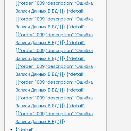
[{“order”:1009,”description”:”Ошибка
Записи Данных В БД”}]} {“detail”:
[{“order”:1009,”description”:”Ошибка
Записи Данных В БД”}]} {“detail”:
[{“order”:1009,”description”:”Ошибка
Записи Данных В БД”}]} {“detail”:
[{“order”:1009,”description”:”Ошибка
Записи Данных В БД”}]} {“detail”:
[{“order”:1009,”description”:”Ошибка
Записи Данных В БД”}]} {“detail”:
[{“order”:1009,”description”:”Ошибка
Записи Данных В БД”}]} {“detail”:
[{“order”:1009,”description”:”Ошибка
Записи Данных В БД”}]} {“detail”:
[{“order”:1009,”description”:”Ошибка
Записи Данных В БД”}]}
{“detail”: