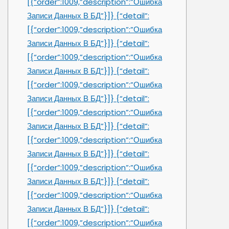
[{“order”:1009,”description”:”Ошибка
Записи Данных В БД”}]} {“detail”:
[{“order”:1009,”description”:”Ошибка
Записи Данных В БД”}]} {“detail”:
[{“order”:1009,”description”:”Ошибка
Записи Данных В БД”}]} {“detail”:
[{“order”:1009,”description”:”Ошибка
Записи Данных В БД”}]} {“detail”:
[{“order”:1009,”description”:”Ошибка
Записи Данных В БД”}]} {“detail”:
[{“order”:1009,”description”:”Ошибка
Записи Данных В БД”}]} {“detail”:
[{“order”:1009,”description”:”Ошибка
Записи Данных В БД”}]} {“detail”:
[{“order”:1009,”description”:”Ошибка
Записи Данных В БД”}]} {“detail”:
[{“order”:1009,”description”:”Ошибка