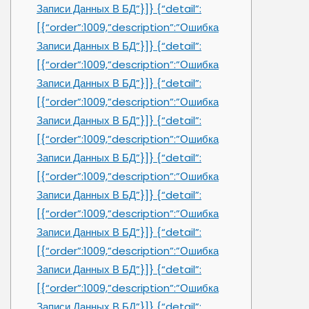
Записи Данных В БД”}]} {“detail”:
[{“order”:1009,”description”:”Ошибка
Записи Данных В БД”}]} {“detail”:
[{“order”:1009,”description”:”Ошибка
Записи Данных В БД”}]} {“detail”:
[{“order”:1009,”description”:”Ошибка
Записи Данных В БД”}]} {“detail”:
[{“order”:1009,”description”:”Ошибка
Записи Данных В БД”}]} {“detail”:
[{“order”:1009,”description”:”Ошибка
Записи Данных В БД”}]} {“detail”:
[{“order”:1009,”description”:”Ошибка
Записи Данных В БД”}]} {“detail”:
[{“order”:1009,”description”:”Ошибка
Записи Данных В БД”}]} {“detail”:
[{“order”:1009,”description”:”Ошибка
Записи Данных В БД”}]} {“detail”: