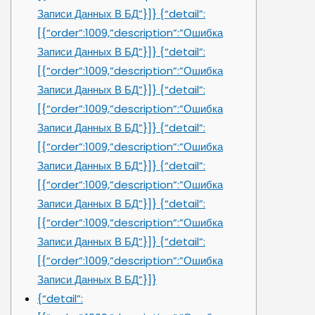
Записи Данных В БД”}]} {“detail”:
[{“order”:1009,”description”:”Ошибка
Записи Данных В БД”}]} {“detail”:
[{“order”:1009,”description”:”Ошибка
Записи Данных В БД”}]} {“detail”:
[{“order”:1009,”description”:”Ошибка
Записи Данных В БД”}]} {“detail”:
[{“order”:1009,”description”:”Ошибка
Записи Данных В БД”}]} {“detail”:
[{“order”:1009,”description”:”Ошибка
Записи Данных В БД”}]} {“detail”:
[{“order”:1009,”description”:”Ошибка
Записи Данных В БД”}]} {“detail”:
[{“order”:1009,”description”:”Ошибка
Записи Данных В БД”}]}
{“detail”: