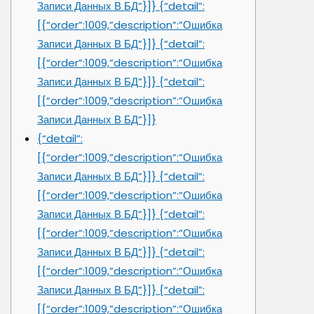
Записи Данных В БД”}]} {“detail”:
[{“order”:1009,”description”:”Ошибка
Записи Данных В БД”}]} {“detail”:
[{“order”:1009,”description”:”Ошибка
Записи Данных В БД”}]} {“detail”:
[{“order”:1009,”description”:”Ошибка
Записи Данных В БД”}]}
{“detail”:
[{“order”:1009,”description”:”Ошибка
Записи Данных В БД”}]} {“detail”:
[{“order”:1009,”description”:”Ошибка
Записи Данных В БД”}]} {“detail”:
[{“order”:1009,”description”:”Ошибка
Записи Данных В БД”}]} {“detail”:
[{“order”:1009,”description”:”Ошибка
Записи Данных В БД”}]} {“detail”:
[{“order”:1009,”description”:”Ошибка