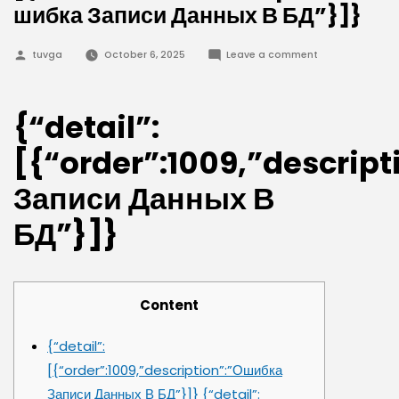
шибка Записи Данных В БД”}]}
Posted
on
tuvga
October 6, 2025
Leave a comment
by
{“detail”:
[{“order”:1009,”
Записи
Данных
{“detail”:
В
БД”}]}
[{“order”:1009,”descrip
Записи Данных В
БД”}]}
Content
{“detail”:
[{“order”:1009,”description”:”Ошибка
Записи Данных В БД”}]} {“detail”: