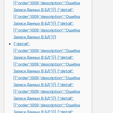
[{“order”:1009,”description”:”Ошибка
Записи Данных В БД”}]} {“detail”:
[{“order”:1009,”description”:”Ошибка
Записи Данных В БД”}]} {“detail”:
[{“order”:1009,”description”:”Ошибка
Записи Данных В БД”}]}
{“detail”:
[{“order”:1009,”description”:”Ошибка
Записи Данных В БД”}]} {“detail”:
[{“order”:1009,”description”:”Ошибка
Записи Данных В БД”}]} {“detail”:
[{“order”:1009,”description”:”Ошибка
Записи Данных В БД”}]} {“detail”:
[{“order”:1009,”description”:”Ошибка
Записи Данных В БД”}]} {“detail”:
[{“order”:1009,”description”:”Ошибка
Записи Данных В БД”}]} {“detail”: