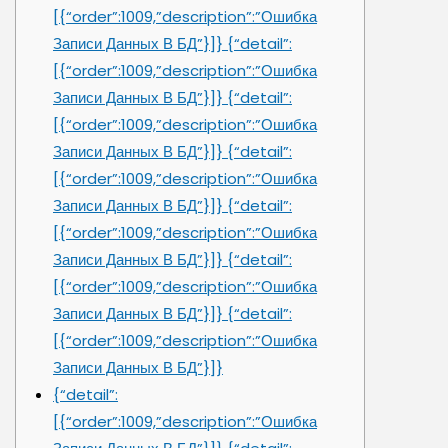
[{“order”:1009,”description”:”Ошибка
Записи Данных В БД”}]} {“detail”:
[{“order”:1009,”description”:”Ошибка
Записи Данных В БД”}]} {“detail”:
[{“order”:1009,”description”:”Ошибка
Записи Данных В БД”}]} {“detail”:
[{“order”:1009,”description”:”Ошибка
Записи Данных В БД”}]} {“detail”:
[{“order”:1009,”description”:”Ошибка
Записи Данных В БД”}]} {“detail”:
[{“order”:1009,”description”:”Ошибка
Записи Данных В БД”}]} {“detail”:
[{“order”:1009,”description”:”Ошибка
Записи Данных В БД”}]}
{“detail”:
[{“order”:1009,”description”:”Ошибка