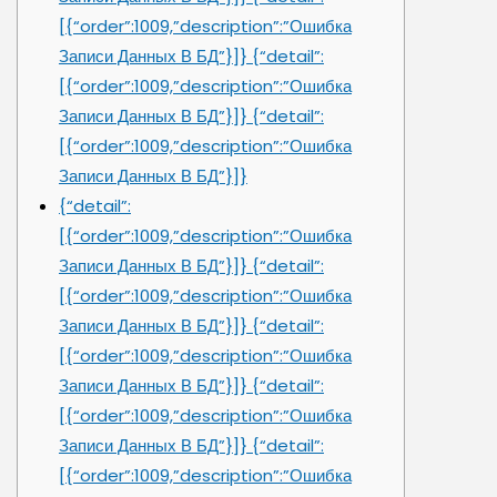
[{“order”:1009,”description”:”Ошибка
Записи Данных В БД”}]} {“detail”:
[{“order”:1009,”description”:”Ошибка
Записи Данных В БД”}]} {“detail”:
[{“order”:1009,”description”:”Ошибка
Записи Данных В БД”}]}
{“detail”:
[{“order”:1009,”description”:”Ошибка
Записи Данных В БД”}]} {“detail”:
[{“order”:1009,”description”:”Ошибка
Записи Данных В БД”}]} {“detail”:
[{“order”:1009,”description”:”Ошибка
Записи Данных В БД”}]} {“detail”:
[{“order”:1009,”description”:”Ошибка
Записи Данных В БД”}]} {“detail”:
[{“order”:1009,”description”:”Ошибка