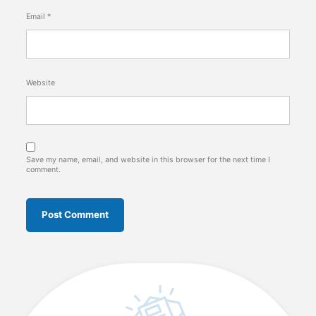
Email
*
Website
Save my name, email, and website in this browser for the next time I
comment.