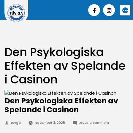
Skip
to
More
content
Den Psykologiska
Effekten av Spelande
i Casinon
Den Psykologiska Effekten av
Spelande i Casinon
Posted
on
tuvga
November 3, 2025
Leave a comment
by
Den
Psykologiska