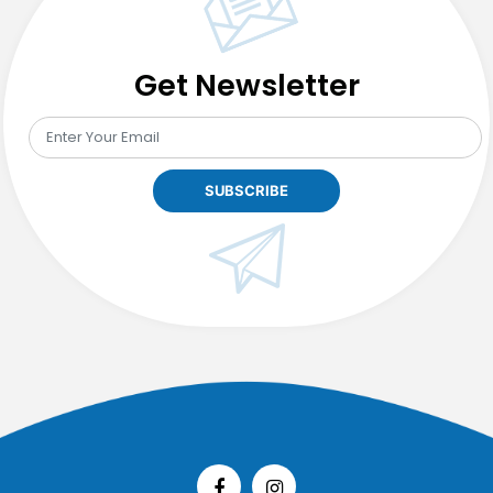
Get Newsletter