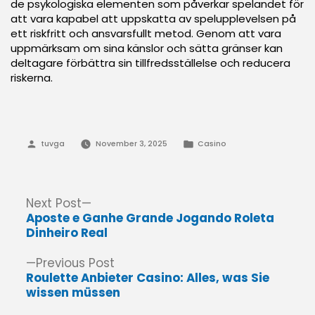
de psykologiska elementen som påverkar spelandet för
att vara kapabel att uppskatta av spelupplevelsen på
ett riskfritt och ansvarsfullt metod. Genom att vara
uppmärksam om sina känslor och sätta gränser kan
deltagare förbättra sin tillfredsställelse och reducera
riskerna.
Posted
Posted
tuvga
November 3, 2025
Casino
by
in
Post
Next
Next Post
post:
Aposte e Ganhe Grande Jogando Roleta
navigation
Dinheiro Real
Previous
Previous Post
post:
Roulette Anbieter Casino: Alles, was Sie
wissen müssen