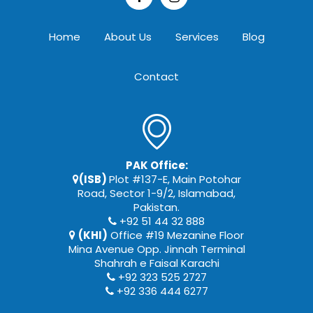
Home
About Us
Services
Blog
Contact
PAK Office:
(ISB)
Plot #137-E, Main Potohar
Road, Sector 1-9/2, Islamabad,
Pakistan.
+92 51 44 32 888
(KHI)
Office #19 Mezanine Floor
Mina Avenue Opp. Jinnah Terminal
Shahrah e Faisal Karachi
+92 323 525 2727
+92 336 444 6277