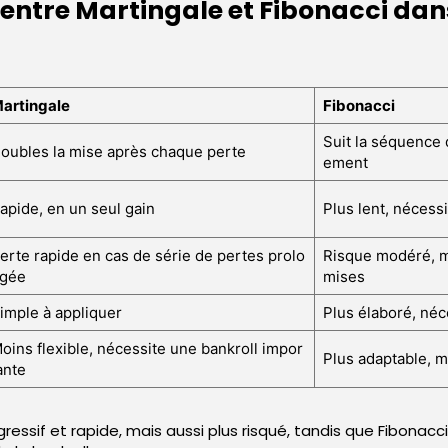
 entre Martingale et Fibonacci dan
artingale
Fibonacci
Suit la séquence
oubles la mise après chaque perte
ement
apide, en un seul gain
Plus lent, nécess
erte rapide en cas de série de pertes prolo
Risque modéré, ma
gée
mises
imple à appliquer
Plus élaboré, néc
oins flexible, nécessite une bankroll impor
Plus adaptable, 
ante
gressif et rapide, mais aussi plus risqué, tandis que Fibona