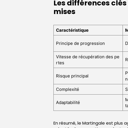
Les différences clés
mises
Caractéristique
M
Principe de progression
D
Vitesse de récupération des pe
R
rtes
P
Risque principal
n
Complexité
S
M
Adaptabilité
t
En résumé, le Martingale est plus a