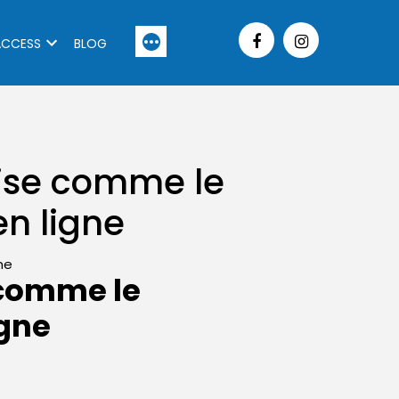
More
ACCESS
BLOG
mise comme le
en ligne
 comme le
igne