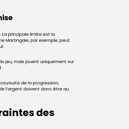
mise
La principale limite est la
me Martingale, par exemple, peut
r.
 du jeu, mais jouent uniquement sur
d
poursuite de la progression,
 de l’argent doivent donc être au
raintes des