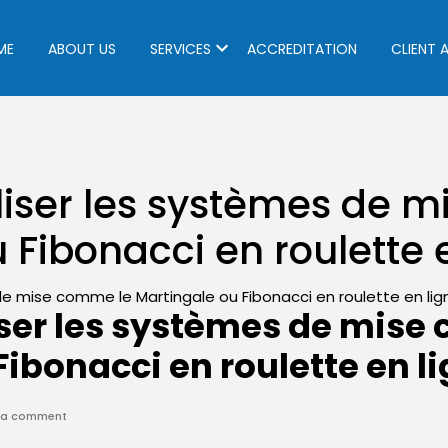
ME
ABOUT US
SERVICES
ACCREDITATION
CLIENT 
iser les systèmes de 
 Fibonacci en roulette 
ser les systèmes de mise
Fibonacci en roulette en l
on
 a comment
Comment
utiliser