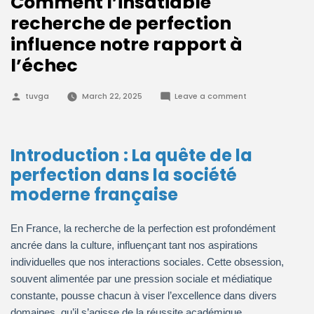
Comment l’insatiable
recherche de perfection
influence notre rapport à
l’échec
Posted
on
tuvga
March 22, 2025
Leave a comment
by
Comment
l’insatiable
recherche
de
perfection
Introduction : La quête de la
influence
notre
perfection dans la société
rapport
à
moderne française
l’échec
En France, la recherche de la perfection est profondément
ancrée dans la culture, influençant tant nos aspirations
individuelles que nos interactions sociales. Cette obsession,
souvent alimentée par une pression sociale et médiatique
constante, pousse chacun à viser l’excellence dans divers
domaines, qu’il s’agisse de la réussite académique,