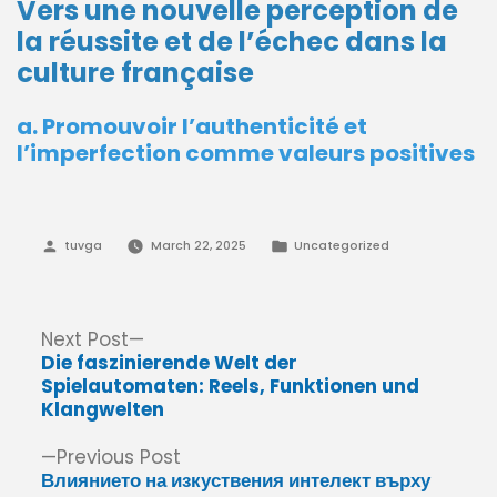
Vers une nouvelle perception de
la réussite et de l’échec dans la
culture française
a. Promouvoir l’authenticité et
l’imperfection comme valeurs positives
Posted
Posted
tuvga
March 22, 2025
Uncategorized
by
in
Post
Next
Next Post
post:
Die faszinierende Welt der
navigation
Spielautomaten: Reels, Funktionen und
Klangwelten
Previous
Previous Post
post:
Влиянието на изкуствения интелект върху