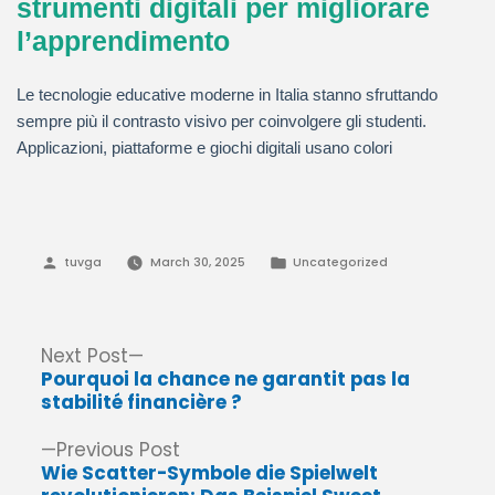
strumenti digitali per migliorare
l’apprendimento
Le tecnologie educative moderne in Italia stanno sfruttando
sempre più il contrasto visivo per coinvolgere gli studenti.
Applicazioni, piattaforme e giochi digitali usano colori
Posted
Posted
tuvga
March 30, 2025
Uncategorized
by
in
Post
Next
Next Post
post:
Pourquoi la chance ne garantit pas la
navigation
stabilité financière ?
Previous
Previous Post
post:
Wie Scatter-Symbole die Spielwelt