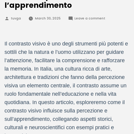
l’apprendimento
Posted
on
tuvga
March 30, 2025
Leave a comment
by
Come
il
contrasto
visivo
stimola
Il contrasto visivo è uno degli strumenti più potenti e
la
percezione
sottili che la natura e l’uomo utilizzano per guidare
e
l’apprendimento
l’attenzione, facilitare la comprensione e rafforzare
la memoria. In Italia, una cultura ricca di arte,
architettura e tradizioni che fanno della percezione
visiva un elemento centrale, il contrasto assume un
ruolo fondamentale nell’educazione e nella vita
quotidiana. In questo articolo, esploreremo come il
contrasto visivo influisce sulla percezione e
sull’apprendimento, collegando aspetti storici,
culturali e neuroscientifici con esempi pratici e