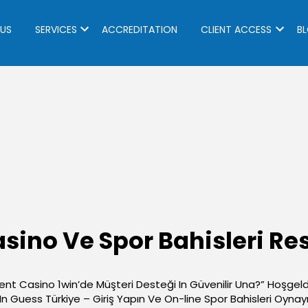
US
SERVICES
ACCREDITATION
CLIENT ACCESS
B
asino Ve Spor Bahisleri Re
 Casino 1win’de Müşteri Desteği In Güvenilir Una?” Hoşgeldin B
n Guess Türkiye – Giriş Yapın Ve On-line Spor Bahisleri Oynayın