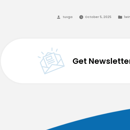
Posted
Pos
tuvga
October 5, 2025
1wi
by
in
Get Newslette