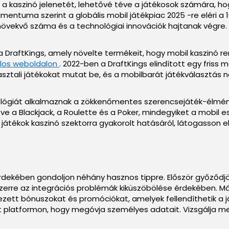
a a kaszinó jelenetét, lehetővé téve a játékosok számára, ho
entuma szerint a globális mobil játékpiac 2025 -re eléri a 10
növekvő száma és a technológiai innovációk hajtanak végre.
a DraftKings, amely növelte termékeit, hogy mobil kaszinó re
alos weboldalon
. 2022-ben a DraftKings elindított egy friss 
asztali játékokat mutat be, és a mobilbarát játékválasztás n
nológiát alkalmaznak a zökkenőmentes szerencsejáték-élmén
rtve a Blackjack, a Roulette és a Poker, mindegyiket a mobil
játékok kaszinó szektorra gyakorolt ​​hatásáról, látogasson e
érdekében gondoljon néhány hasznos tippre. Először győződj
dszerre az integrációs problémák kiküszöbölése érdekében. Más
ezett bónuszokat és promóciókat, amelyek fellendíthetik a 
t platformon, hogy megóvja személyes adatait. Vizsgálja m