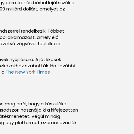
gy bármikor és bárhol lejátsszák a
0 milliárd dollárt, amelyet az
ndszerrel rendelkezik. Többet
mobilalkalmazást, amely élő
övekvő vágyával foglalkozik.
yek nyújtására. A játékosok
 eszközökhöz szabották. Ha további
l a
The New York Times
ön meg arról, hogy a készüléket
odszor, használja ki a kifejezetten
játékmenetet. Végül mindig
eg egy platformot ezen innovációk