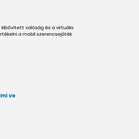
kibővített valóság és a virtuális
rtékelni a mobil szerencsejáték
imi ve