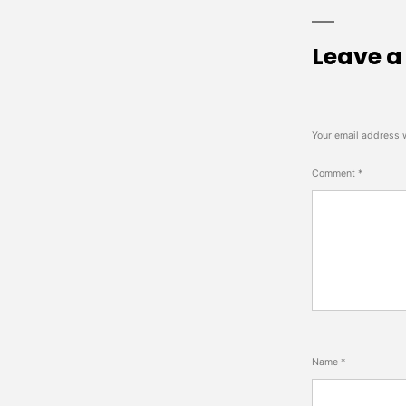
Leave 
Your email address w
Comment
*
Name
*