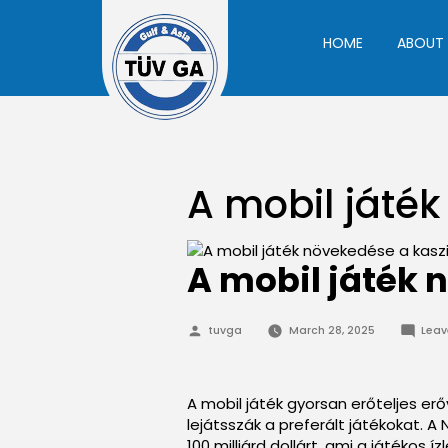
Skip
to
HOME
ABOUT 
content
A mobil játé
A mobil játék 
Posted
tuvga
March 28, 2025
Lea
by
A mobil játék gyorsan erőteljes er
lejátsszák a preferált játékokat. 
100 milliárd dollárt, ami a játékos 