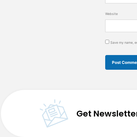
Website
Save my name, em
Get Newslette