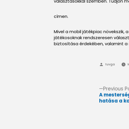
választásokkal szemben. Tudjon me
címen.
Mivel a mobil játékpiac növekszik,
játékosoknak rendszeresen választ
biztosítása érdekében, valamint a 
Posted
tuvga
by
Post
Previous P
A mesterség
navigation
hatása a k