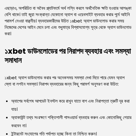
এছাড়াও, অপরিচিত বা অবৈধ প্ল্যাটফর্মে অর্থ লগ্নি করলে অর্থনৈতিক ক্ষতি হওয়ার আশঙ্কা
বেশি থাকে। তাই জুয়া সংক্রান্ত যেকোনো অ্যাপ বা ওয়েবসাইট ব্যবহার করার পূর্বে আইনি
পরামর্শ নেওয়া বাঞ্ছনীয়। ব্যবহারকারীদের উচিত ১xbet অ্যাপ ডাউনলোড করার সময়
নিজেদের দেশের আইন মেনে চলা এবং শুধুমাত্র বিশ্বাসযোগ্য সূত্র থেকে অ্যাপ ডাউনলোড
করা।
১xbet ডাউনলোডের পর নিরাপদ ব্যবহার এবং সমস্যা
সমাধান
১xbet অ্যাপ ডাউনলোড করার পর অনেকসময় সমস্যা দেখা দিতে পারে যেমন অ্যাপ
স্লো বা লগইন সমস্যা। নিরাপদ ব্যবহারের জন্য কিছু পরামর্শ অনুসরণ করা উচিত:
অ্যাপের সর্বশেষ আপডেট ইনস্টল করে রাখুন যাতে বাগ এবং নিরাপত্তা ত্রুটি দূর করা
যায়।
অ্যাকাউন্ট তথ্য সংরক্ষণে শক্তিশালী পাসওয়ার্ড ব্যবহার করুন এবং কোনোকিছু শেয়ার
করবেন না।
ইন্টারনেট সংযোগের গতি পর্যাপ্ত হচ্ছে কিনা তা নিশ্চিত করুন।