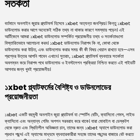
সতর্কতা
বর্তমানে অনলাইন জুয়ার প্ল্যাটফর্ম হিসেবে ১xbet অত্যন্ত জনপ্রিয়। কিন্তু ১xbet
ডাউনলোড করার আগে অনেকেই সঠিক তথ্য না থাকার কারণে সমস্যায় পড়েন। এই
আর্টিকেলে আমরা ১xbet ডাউনলোড সম্পর্কিত প্রয়োজনীয় তথ্য ও সতর্কতাগুলো
বিস্তারিতভাবে আলোচনা করব। ১xbet ডাউনলোড নিরাপদ কি না, কোথা থেকে
ডাউনলোড করা উচিত, এবং ডাউনলোড করার সময় কী কী বিষয় খেয়াল রাখতে হবে—এসব
প্রশ্নের উত্তর আপনি পাবেন এখানে। সুতরাং, ১xbet প্ল্যাটফর্ম ব্যবহারে সতর্কতা
অবলম্বন করে নিরাপদ পথে ডাউনলোড ও ইনস্টলেশন প্রক্রিয়া নিশ্চিত করতে এই গাইডটি
আপনার জন্য খুবই প্রয়োজনীয়।
১xbet প্ল্যাটফর্মের বৈশিষ্ট্য ও ডাউনলোডের
প্রয়োজনীয়তা
১xbet একটি বহুমুখী অনলাইন জুয়া প্ল্যাটফর্ম যা স্পোর্টস বেটিং, ক্যাসিনো গেমস, লাইভ
ক্যাসিনো এবং অন্যান্য গেমিং অপশন সরবরাহ করে থাকে। যারা মোবাইল বা ডেস্কটপ
থেকে দ্রুত এবং স্থিতিশীল অভিজ্ঞতা চান, তাদের জন্য ১xbet অ্যাপে ডাউনলোড করা
প্রধান পছন্দ। এই অ্যাপের মাধ্যমে ব্যবহারকারীরা সহজে তাদের পছন্দের বাজারে বেট করতে