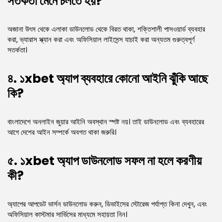
সতর্কতা মেনে চলতে হয়?
অজানা উৎস থেকে এলাকা ডাউনলোড থেকে বিরত থাকা, শক্তিশালী পাসওয়ার্ড ব্যবহার
করা, ভ্যারাস স্ক্যান করা এবং অফিসিয়াল লাইসেন্স যাচাই করা অন্যতম গুরুত্বপূর্ণ
সতর্কতা।
৪. ১xbet অ্যাপ ব্যবহারে কোনো আইনি ঝুঁকি আছে
কি?
বাংলাদেশে অনলাইন জুয়ার আইনি অবস্থান স্পষ্ট নয়। তাই ডাউনলোড এবং ব্যবহারের
আগে দেশের আইন সম্পর্কে অবগত থাকা জরুরি।
৫. ১xbet অ্যাপ ডাউনলোড সফল না হলে করণীয়
কী?
অ্যাপের আপডেট ভার্সন ডাউনলোড করুন, ডিভাইসের স্টোরেজ পর্যাপ্ত কিনা দেখুন, এবং
অফিসিয়াল কাস্টমার সার্ভিসের মাধ্যমে সহায়তা নিন।