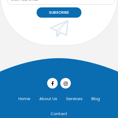
Home
About Us
Services
Blog
Contact